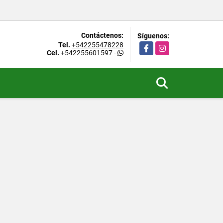
Contáctenos:
Síguenos:
Tel.
+542255478228
Facebook
Instagram
Cel.
+542255601597
-