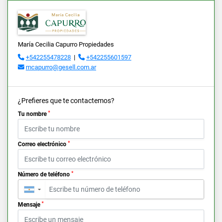
María Cecilia Capurro Propiedades
+542255478228
|
+542255601597
mcapurro@gesell.com.ar
¿Prefieres que te contactemos?
*
Tu nombre
*
Correo electrónico
*
Número de teléfono
▼
*
Mensaje