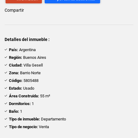
Compartir
Detalles del inmueble :
País:
Argentina
Región:
Buenos Aires
Ciudad:
Villa Gesell
Zona:
Barrio Norte
Código:
5805488
Estado:
Usado
Área Construida:
55 m²
Dormitorios:
1
Baño:
1
Tipo de inmueble:
Departamento
Tipo de negocio:
Venta