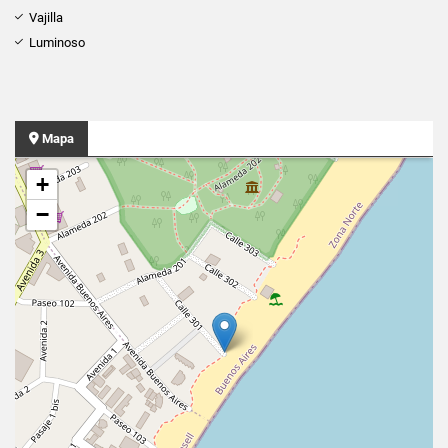
Vajilla
Luminoso
Mapa
+
−