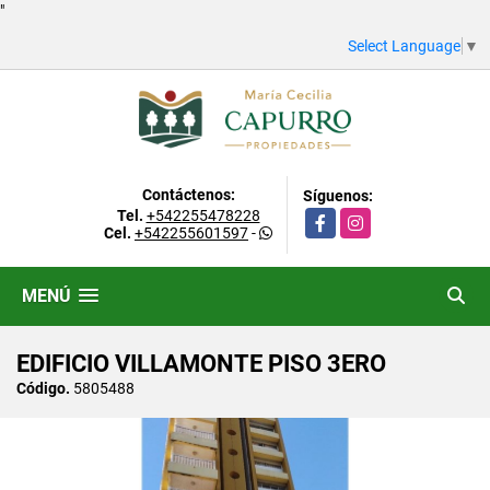
"
Select Language
▼
Contáctenos:
Síguenos:
Tel.
+542255478228
Facebook
Instagram
Cel.
+542255601597
-
MENÚ
EDIFICIO VILLAMONTE PISO 3ERO
Código.
5805488