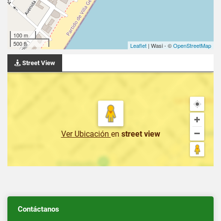
100 m
500 ft
Leaflet
| Wasi - ©
OpenStreetMap
Street View
Ver Ubicación
en
street view
Contáctanos