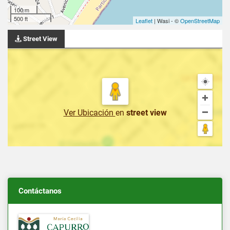
100 m
500 ft
Leaflet
| Wasi - ©
OpenStreetMap
Street View
Ver Ubicación
en
street view
Contáctanos