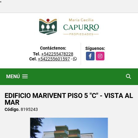
"
Contáctenos:
Síguenos:
Tel.
+542255478228
Facebook
Instagram
Cel.
+542255601597
-
MENÚ
EDIFICIO MARIVENT PISO 5 "C" - VISTA AL
MAR
Código.
8195243