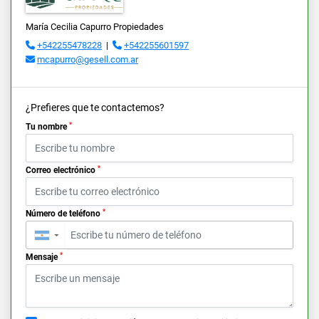
María Cecilia Capurro Propiedades
+542255478228
|
+542255601597
mcapurro@gesell.com.ar
¿Prefieres que te contactemos?
*
Tu nombre
*
Correo electrónico
*
Número de teléfono
▼
*
Mensaje