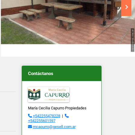
Contáctanos
María Cecilia Capurro Propiedades
+542255478228
|
+542255601597
mcapurro@gesell.com.ar