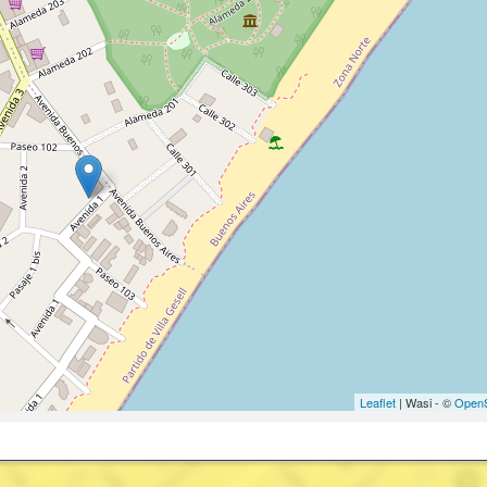
Leaflet
| Wasi - ©
OpenS