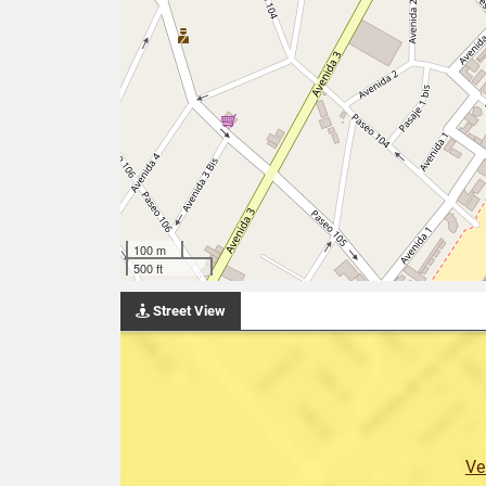
100 m
500 ft
Street View
Ve