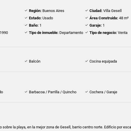
Región:
Buenos Aires
Ciudad:
Villa Gesell
Estado:
Usado
Área Construida:
48 m²
Baño:
1
Garaje:
1
1990
Tipo de inmueble:
Departamento
Tipo de negocio:
Venta
Balcón
Cocina equipada
do
Barbacoa / Parrilla / Quincho
Cochera / Garaje
obre la playa, en la mejor zona de Gesell, barrio centro norte. Edificio por esca