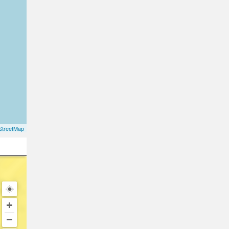
treetMap