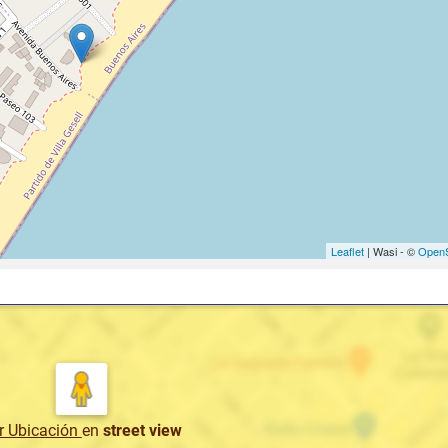
Leaflet
| Wasi - ©
OpenS
r Ubicación
en
street view