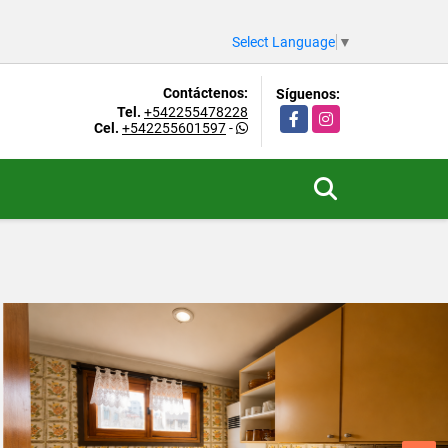
Select Language
▼
Contáctenos:
Síguenos:
Tel.
+542255478228
Facebook
Instagram
Cel.
+542255601597
-