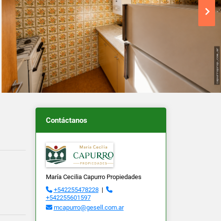
Contáctanos
María Cecilia Capurro Propiedades
+542255478228
|
+542255601597
mcapurro@gesell.com.ar