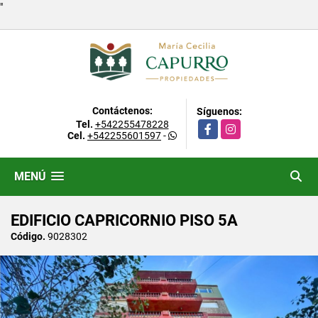
"
Contáctenos:
Síguenos:
Tel.
+542255478228
Facebook
Instagram
Cel.
+542255601597
-
MENÚ
EDIFICIO CAPRICORNIO PISO 5A
Código.
9028302