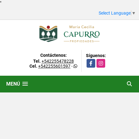
"
Select Language
▼
Contáctenos:
Síguenos:
Tel.
+542255478228
Facebook
Instagram
Cel.
+542255601597
-
MENÚ