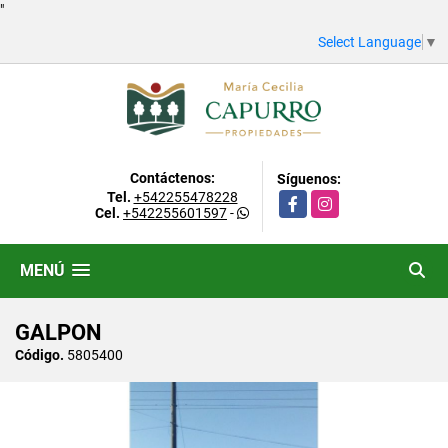
"
Select Language
▼
Contáctenos:
Síguenos:
Tel.
+542255478228
Facebook
Instagram
Cel.
+542255601597
-
MENÚ
GALPON
Código.
5805400