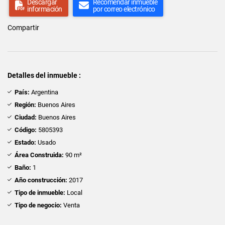
Descargar
Recomendar inmueble
información
por correo electrónico
Compartir
Detalles del inmueble :
País:
Argentina
Región:
Buenos Aires
Ciudad:
Buenos Aires
Código:
5805393
Estado:
Usado
Área Construida:
90 m²
Baño:
1
Año construcción:
2017
Tipo de inmueble:
Local
Tipo de negocio:
Venta