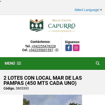
"
Select Language
▼
Contáctenos:
Síguenos:
Tel.
+542255478228
Facebook
Instagram
Cel.
+542255601597
-
MENÚ
2 LOTES CON LOCAL MAR DE LAS
PAMPAS (450 MTS CADA UNO)
Código.
5805393