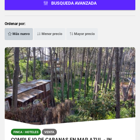
BUSQUEDA AVANZADA
Ordenar por:
Más nuevo
Menor precio
Mayor precio
FINCA - HOTELES
VENTA
COMPLEJO DE CABAÑAS EN MAR AZUL - IN…