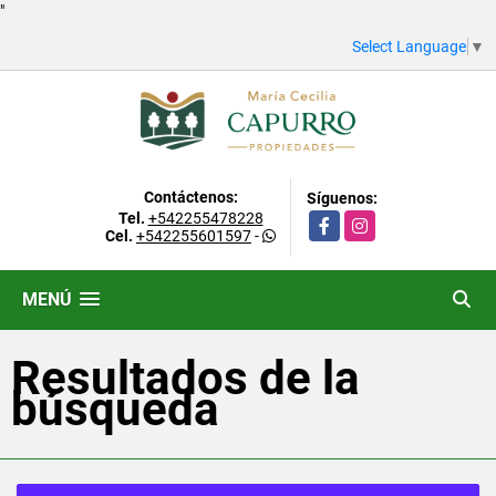
"
Select Language
▼
Contáctenos:
Síguenos:
Tel.
+542255478228
Facebook
Instagram
Cel.
+542255601597
-
MENÚ
Resultados de la
búsqueda