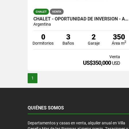
CHALET
VENTA
CHALET - OPORTUNIDAD DE INVERSIÓN - APTO CONSTRUCCIÓN DE EDIFICIOS
Argentina
0
3
2
350
2
Dormitorios
Baños
Garaje
Área m
Venta
US$350,000
USD
1
QUIÉNES SOMOS
Departamentos y casas en venta, alquiler anual en Villa
Gesell y Mar de las Pampas al mejor precio. Tasaciones y