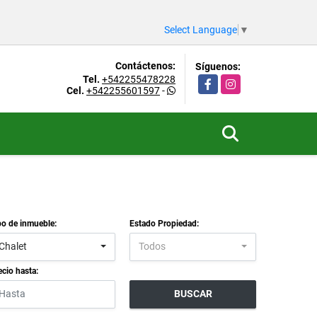
Select Language
▼
Contáctenos:
Síguenos:
Tel.
+542255478228
Facebook
Instagram
Cel.
+542255601597
-
po de inmueble:
Estado Propiedad:
Chalet
Todos
ecio hasta:
BUSCAR