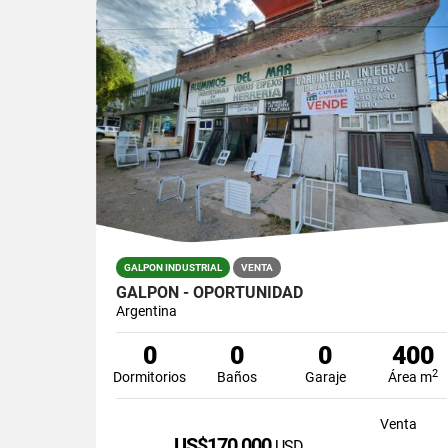
GALPON INDUSTRIAL
VENTA
GALPON - OPORTUNIDAD
Argentina
0
0
0
400
2
Dormitorios
Baños
Garaje
Área m
Venta
US$170,000
USD