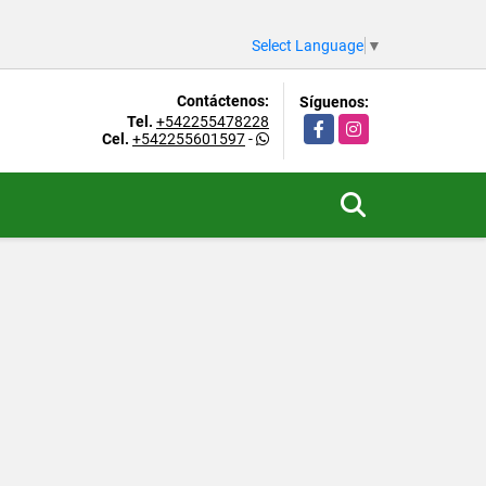
Select Language
▼
Contáctenos:
Síguenos:
Tel.
+542255478228
Facebook
Instagram
Cel.
+542255601597
-