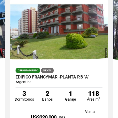
DEPARTAMENTO
VENTA
EDIFICO FRANCYMAR -PLANTA P.B "A"
Argentina
3
2
1
118
2
Dormitorios
Baños
Garaje
Área m
Venta
US$220,000
USD