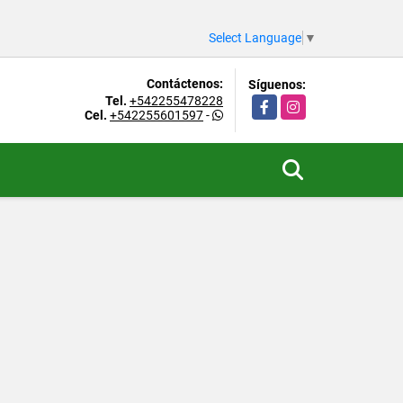
Select Language
▼
Contáctenos:
Síguenos:
Tel.
+542255478228
Facebook
Instagram
Cel.
+542255601597
-